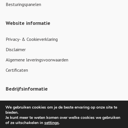
Besturingspanelen
Website informatie
Privacy- & Cookieverklaring
Disclaimer
Algemene leveringsvoorwaarden
Certificaten
Bedrijfsinformatie
K.V.K. 59433124
We gebruiken cookies om je de beste ervaring op onze site te
bieden.
IBAN NL36RABO0375958991
Je kunt meer te weten komen over welke cookies we gebruiken
of ze uitschakelen in
settings
.
BTW NL853481817B01