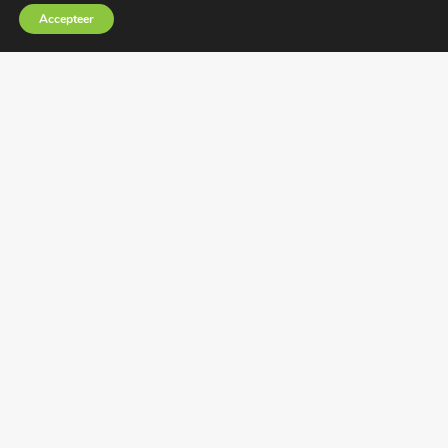
Accepteer
BIC RABONL2U